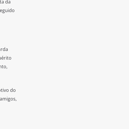
ta da
seguido
arda
uérito
nto,
tivo do
 amigos,