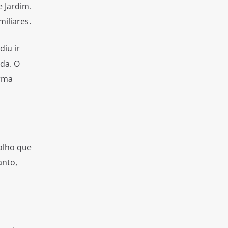
 Jardim.
iliares.
diu ir
da. O
arma
alho que
anto,