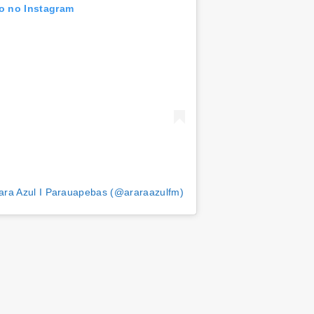
to no Instagram
ara Azul I Parauapebas (@araraazulfm)