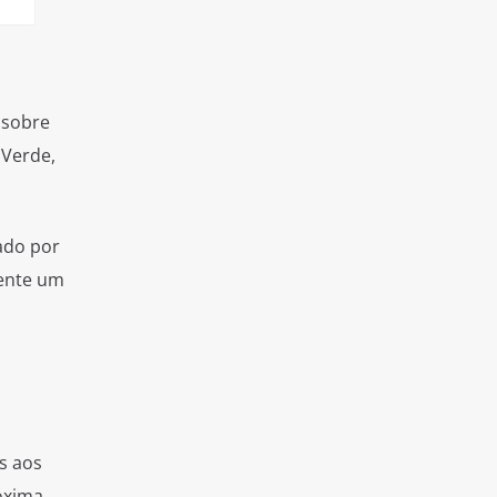
 sobre
 Verde,
ado por
ente um
s aos
óxima