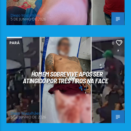
Diego Magalhães
5 DE JUNHO DE 2026
PARÁ
0
HOMEM SOBREVIVE APÓS SER
ATINGIDO POR TRÊS TIROS NA FACE
Diego Magalhães
5 DE JUNHO DE 2026