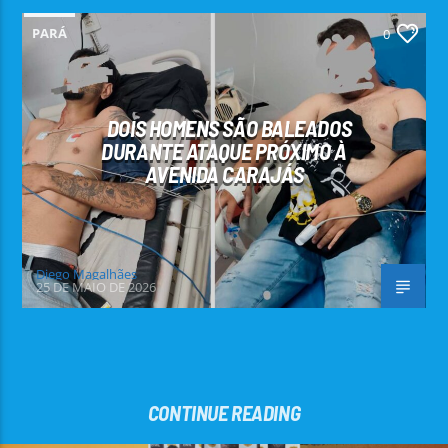
PARÁ
0
DOIS HOMENS SÃO BALEADOS
DURANTE ATAQUE PRÓXIMO À
AVENIDA CARAJÁS
Diego Magalhães
25 DE MAIO DE 2026
CONTINUE READING