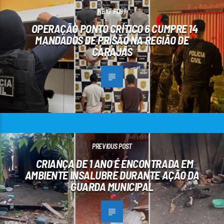
NEXT POST
OPERAÇÃO PONTO CRÍTICO 6 CUMPRE 14
MANDADOS DE PRISÃO NA REGIÃO DE
CARAJÁS
PREVIOUS POST
CRIANÇA DE 1 ANO É ENCONTRADA EM
AMBIENTE INSALUBRE DURANTE AÇÃO DA
GUARDA MUNICIPAL