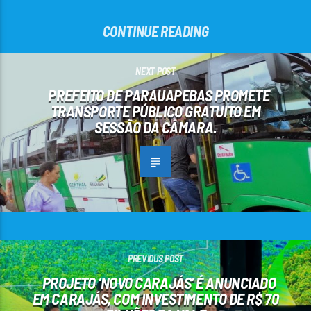
CONTINUE READING
NEXT POST
PREFEITO DE PARAUAPEBAS PROMETE
TRANSPORTE PÚBLICO GRATUITO EM
SESSÃO DA CÂMARA.
PREVIOUS POST
PROJETO ‘NOVO CARAJÁS’ É ANUNCIADO
EM CARAJÁS, COM INVESTIMENTO DE R$ 70