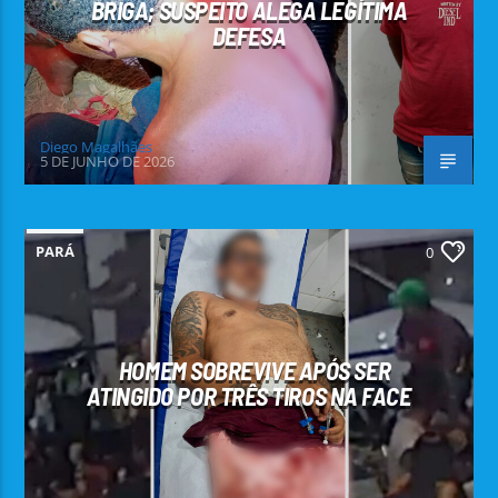
BRIGA; SUSPEITO ALEGA LEGÍTIMA
DEFESA
Diego Magalhães
5 DE JUNHO DE 2026
PARÁ
0
HOMEM SOBREVIVE APÓS SER
ATINGIDO POR TRÊS TIROS NA FACE