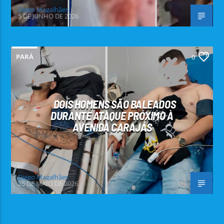
Diego Magalhães
5 DE JUNHO DE 2026
PARÁ
0
DOIS HOMENS SÃO BALEADOS
DURANTE ATAQUE PRÓXIMO À
AVENIDA CARAJÁS
Diego Magalhães
25 DE MAIO DE 2026