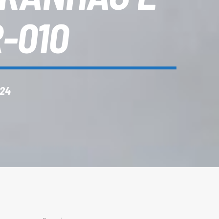
-010
024