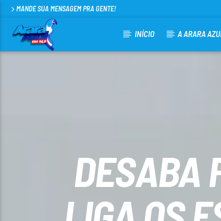
MANDE SUA MENSAGEM PRA GENTE!
INÍCIO
A ARARA AZU
CURRENT TRACK
ARARA AZUL FM 96,9
100
DESABA P
LIGA OS 