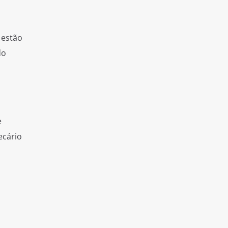
 estão
do
e
ecário