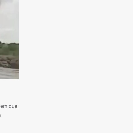
 em que
m