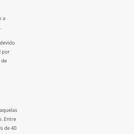
o a
.
 devido
l por
 de
 aquelas
. Entre
is de 40