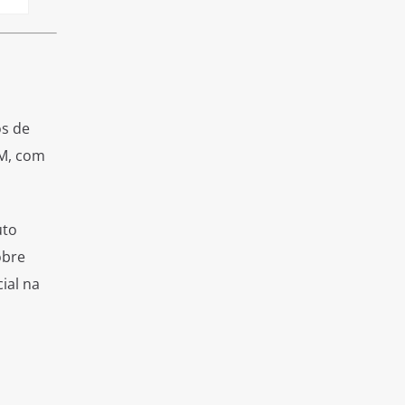
os de
FM, com
uto
obre
ial na