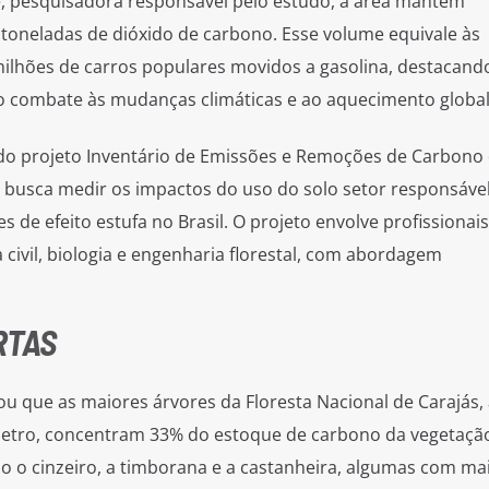
, pesquisadora responsável pelo estudo, a área mantém
oneladas de dióxido de carbono. Esse volume equivale às
ilhões de carros populares movidos a gasolina, destacand
o combate às mudanças climáticas e ao aquecimento global
 do projeto Inventário de Emissões e Remoções de Carbono
 busca medir os impactos do uso do solo setor responsáve
 de efeito estufa no Brasil. O projeto envolve profissionais
civil, biologia e engenharia florestal, com abordagem
RTAS
u que as maiores árvores da Floresta Nacional de Carajás,
etro, concentram 33% do estoque de carbono da vegetação
tão o cinzeiro, a timborana e a castanheira, algumas com ma