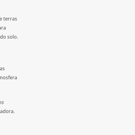
e terras
ara
do solo.
das
tmosfera
os
sadora.