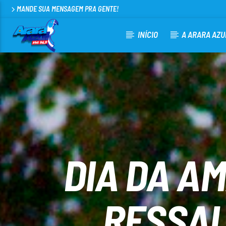
MANDE SUA MENSAGEM PRA GENTE!
INÍCIO
A ARARA AZU
CURRENT TRACK
ARARA AZUL FM 96,9
100
DIA DA A
RESSAL