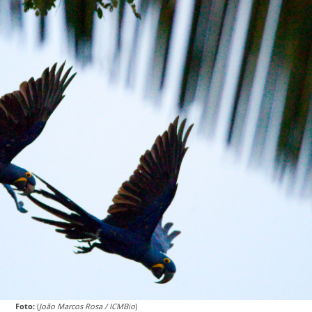
Foto:
(
João Marcos Rosa / ICMBio
)