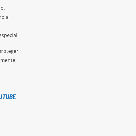
o,
mo a
special.
proteger
emente
UTUBE