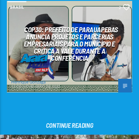
BRASIL
2
COP30: PREFEITO DE PARAUAPEBAS
ANUNCIA PROJETOS E PARCERIAS
EMPRESARIAIS PARA O MUNICÍPIO E
CRITICA A VALE DURANTE A
CONFERÊNCIA
Henrique Gonzaga
13 DE NOVEMBRO DE 2025
CONTINUE READING