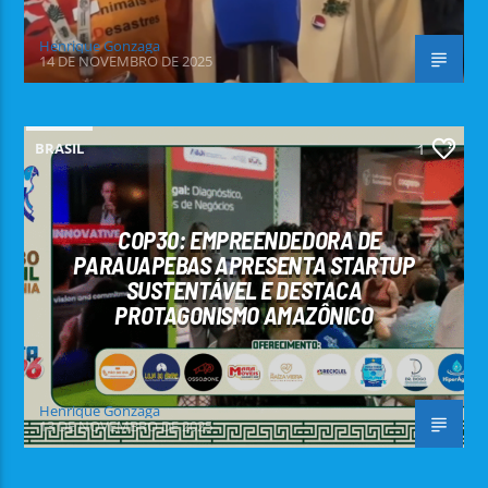
Henrique Gonzaga
14 DE NOVEMBRO DE 2025
BRASIL
1
COP30: EMPREENDEDORA DE
PARAUAPEBAS APRESENTA STARTUP
SUSTENTÁVEL E DESTACA
PROTAGONISMO AMAZÔNICO
Henrique Gonzaga
13 DE NOVEMBRO DE 2025