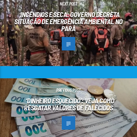
NEXT POST
INCÊNDIOS E SECA: GOVERNO DECRETA
SITUAÇÃO DE EMERGÊNCIA AMBIENTAL NO
PARÁ
PREVIOUS POST
‘DINHEIRO ESQUECIDO’: VEJA COMO
RESGATAR VALORES DE FALECIDOS