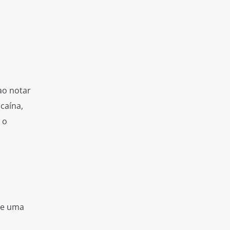
ao notar
caína,
 o
de uma