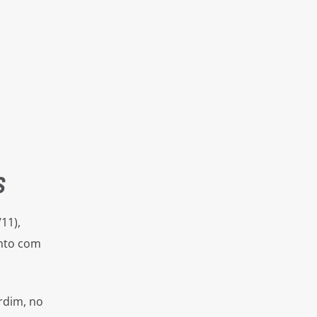
S
11),
nto com
rdim, no