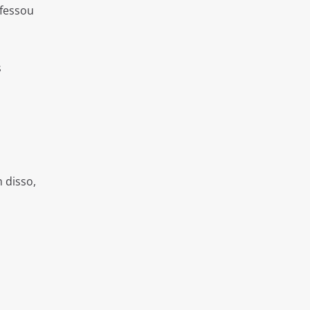
nfessou
s
 disso,