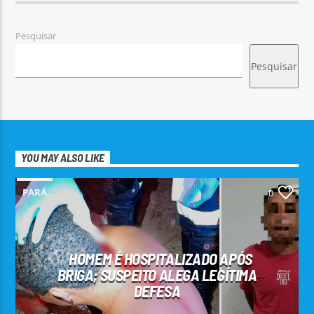
Pesquisar
Pesquisar
YOU MAY ALSO LIKE
PARÁ
0
HOMEM É HOSPITALIZADO APÓS
BRIGA; SUSPEITO ALEGA LEGÍTIMA
DEFESA