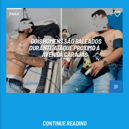
PARÁ
0
DOIS HOMENS SÃO BALEADOS
DURANTE ATAQUE PRÓXIMO À
AVENIDA CARAJÁS
Diego Magalhães
25 DE MAIO DE 2026
CONTINUE READING