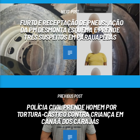
NEXT POST
FURTO E RECEPTAÇÃO DE PNEUS: AÇÃO
DA PM DESMONTA ESQUEMA E PRENDE
TRÊS SUSPEITOS EM PARAUAPEBAS
PREVIOUS POST
POLÍCIA CIVIL PRENDE HOMEM POR
TORTURA-CASTIGO CONTRA CRIANÇA EM
CANAÃ DOS CARAJÁS