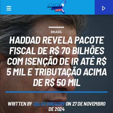
BRASIL
HADDAD REVELA PACOTE
FISCAL DE R$ 70 BILHÕES
COM ISENÇÃO DE IR ATÉ R$
0:00
5 MIL E TRIBUTAÇÃO ACIMA
DE R$ 50 MIL
CURRENT TRACK
WRITTEN BY
CELSO GREGORY
ON 27 DE NOVEMBRO
ARARA AZUL FM 96,9
DE 2024