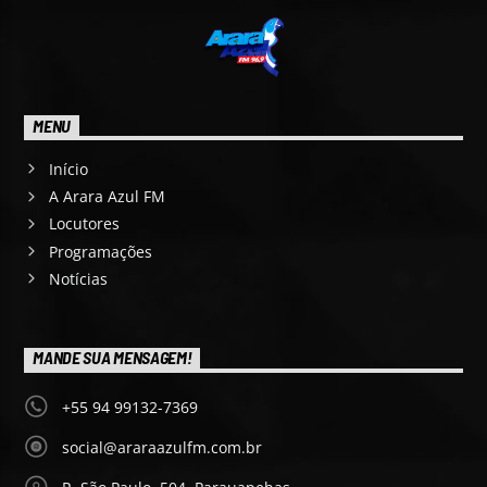
MENU
Início
A Arara Azul FM
Locutores
Programações
Notícias
MANDE SUA MENSAGEM!
+55 94 99132-7369
social@araraazulfm.com.br