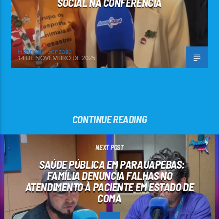
SOCIAL NA CONFERÊNCIA
Henrique Gonzaga
14 DE NOVEMBRO DE 2025
CONTINUE READING
NEXT POST
SAÚDE PÚBLICA EM PARAUAPEBAS:
FAMÍLIA DENUNCIA FALHAS NO
ATENDIMENTO À PACIENTE EM ESTADO DE
COMA