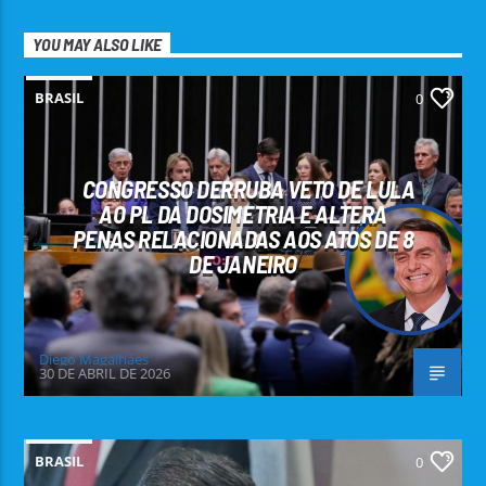
YOU MAY ALSO LIKE
BRASIL
0
CONGRESSO DERRUBA VETO DE LULA
AO PL DA DOSIMETRIA E ALTERA
PENAS RELACIONADAS AOS ATOS DE 8
DE JANEIRO
Diego Magalhães
30 DE ABRIL DE 2026
BRASIL
0