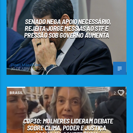
SENADO NEGA APOIO NECESSÁRIO,
REJEITA JORGE MESSIAS AO STF E
PRESSÃO SOB GOVERNO AUMENTA
Diego Magalhães
30 DE ABRIL DE 2026
BRASIL
2
COP30: MULHERES LIDERAM DEBATE
SOBRE CLIMA, PODER E JUSTIÇA