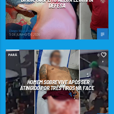
DEFESA
Diego Magalhães
5 DE JUNHO DE 2026
PARÁ
0
HOMEM SOBREVIVE APÓS SER
ATINGIDO POR TRÊS TIROS NA FACE