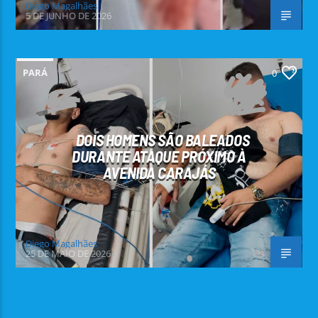
Diego Magalhães
5 DE JUNHO DE 2026
PARÁ
0
DOIS HOMENS SÃO BALEADOS
DURANTE ATAQUE PRÓXIMO À
AVENIDA CARAJÁS
Diego Magalhães
25 DE MAIO DE 2026