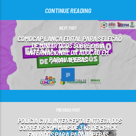
CONTINUE READING
NEXT POST
COMDCAP LANÇA EDITAL PARA SELEÇÃO
DE MINIARTIGOS SOBRE O DIA
INTERNACIONAL DA ADOÇÃO EM
PARAUAPEBAS
PREVIOUS POST
POLÍCIA CIVIL INTERCEPTA ENTREGA DOS
CORREIOS COM MAIS DE 3 KG DE CRACK
ENVIADOS PARA PARAUAPEBAS