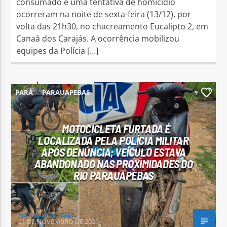
consumado e uma tentativa de homicídio
ocorreram na noite de sexta-feira (13/12), por
volta das 21h30, no chacreamento Eucalipto 2, em
Canaã dos Carajás. A ocorrência mobilizou
equipes da Polícia […]
PARÁ
PARAUAPEBAS
1
MOTOCICLETA FURTADA É
LOCALIZADA PELA POLÍCIA MILITAR
APÓS DENÚNCIA; VEÍCULO ESTAVA
ABANDONADO NAS PROXIMIDADES DO
RIO PARAUAPEBAS
Henrique Gonzaga
21 DE NOVEMBRO DE 2025