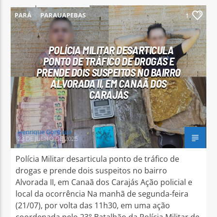
PARÁ
PARAUAPEBAS
1
POLÍCIA MILITAR DESARTICULA
PONTO DE TRÁFICO DE DROGAS E
PRENDE DOIS SUSPEITOS NO BAIRRO
ALVORADA II, EM CANAÃ DOS
CARAJÁS
Henrique Gonzaga
23 DE JULHO DE 2025
Polícia Militar desarticula ponto de tráfico de
drogas e prende dois suspeitos no bairro
Alvorada II, em Canaã dos Carajás Ação policial e
local da ocorrência Na manhã de segunda-feira
(21/07), por volta das 11h30, em uma ação
coordenada pelo 23° Batalhão da Polícia Militar de