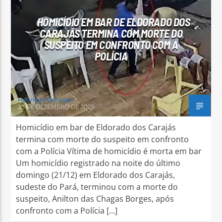
HOMICÍDIO EM BAR DE ELDORADO DOS
CARAJÁS TERMINA COM MORTE DO
SUSPEITO EM CONFRONTO COM A
POLÍCIA
Arara Azul FM
Henrique Gonzaga
23 DE DEZEMBRO DE 2025
Homicídio em bar de Eldorado dos Carajás
termina com morte do suspeito em confronto
com a Polícia Vítima de homicídio é morta em bar
Um homicídio registrado na noite do último
domingo (21/12) em Eldorado dos Carajás,
sudeste do Pará, terminou com a morte do
suspeito, Anilton das Chagas Borges, após
confronto com a Polícia […]