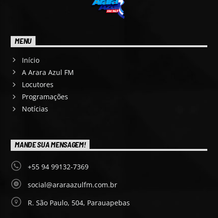
MENU
Início
A Arara Azul FM
Locutores
Programações
Notícias
MANDE SUA MENSAGEM!
+55 94 99132-7369
social@araraazulfm.com.br
R. São Paulo, 504, Parauapebas