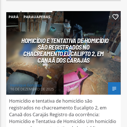
PARÁ
PARAUAPEBAS
1
HOMICÍDIO E TENTATIVA DE HOMICÍDIO
SÃO REGISTRADOS NO
CHACREAMENTO EUCALIPTO 2, EM
CANAÃ DOS CARAJÁS
Henrique Gonzaga
16 DE DEZEMBRO DE 2025
Homicídio e tentativa de homicídio são
registrados no chacreamento Eucalipto 2, em
Canaã dos Carajás Registro da ocorrência:
Homicídio e Tentativa de Homicídio Um homicídio