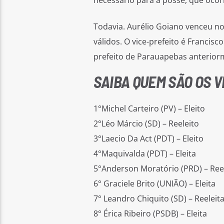
necessário para a posse, que ocor
Todavia. Aurélio Goiano venceu n
válidos. O vice-prefeito é Francisc
prefeito de Parauapebas anterior
SAIBA QUEM SÃO OS 
1°Michel Carteiro (PV) – Eleito
2°Léo Márcio (SD) – Reeleito
3°Laecio Da Act (PDT) – Eleito
4°Maquivalda (PDT) – Eleita
5°Anderson Moratório (PRD) – Ree
6° Graciele Brito (UNIÃO) – Eleita
7° Leandro Chiquito (SD) – Reeleit
8° Érica Ribeiro (PSDB) – Eleita