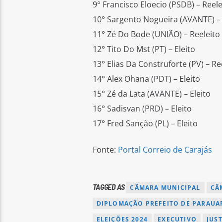
9° Francisco Eloecio (PSDB) – Reele
10° Sargento Nogueira (AVANTE) – 
11° Zé Do Bode (UNIÃO) – Reeleito
12° Tito Do Mst (PT) – Eleito
13° Elias Da Construforte (PV) – Re
14° Alex Ohana (PDT) – Eleito
15° Zé da Lata (AVANTE) – Eleito
16° Sadisvan (PRD) – Eleito
17° Fred Sanção (PL) – Eleito
Fonte:
Portal Correio de Carajás
TAGGED AS
CÂMARA MUNICIPAL
CÂ
DIPLOMAÇÃO PREFEITO DE PARAUA
ELEIÇÕES 2024
EXECUTIVO
JUS