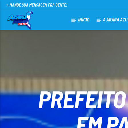
MANDE SUA MENSAGEM PRA GENTE!
INÍCIO
A ARARA AZU
CURRENT TRACK
ARARA AZUL FM 96,9
100
PREFEITO
EM P