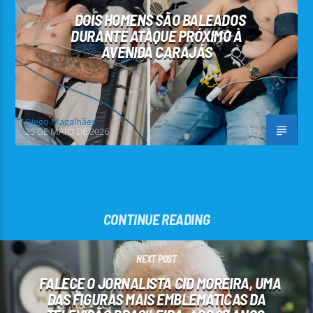
DOIS HOMENS SÃO BALEADOS
DURANTE ATAQUE PRÓXIMO À
AVENIDA CARAJÁS
Diego Magalhães
25 DE MAIO DE 2026
CONTINUE READING
NEXT POST
FALECE O JORNALISTA CID MOREIRA, UMA
DAS FIGURAS MAIS EMBLEMÁTICAS DA