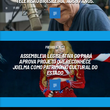
TELEVISÃO BRASILEIRA, AOS 97 ANOS.
PREVIOUS POST
ASSEMBLEIA LEGISLATIVA DO PARÁ
APROVA PROJETO QUE RECONHECE
JOELMA COMO PATRIMÔNIO CULTURAL DO
ESTADO