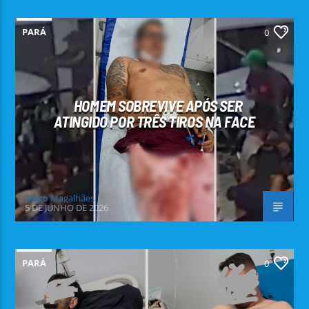
PARÁ
0
HOMEM SOBREVIVE APÓS SER
ATINGIDO POR TRÊS TIROS NA FACE
Diego Magalhães
5 DE JUNHO DE 2026
PARÁ
0