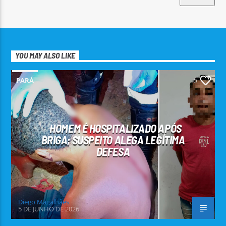
YOU MAY ALSO LIKE
PARÁ
0
HOMEM É HOSPITALIZADO APÓS
BRIGA; SUSPEITO ALEGA LEGÍTIMA
DEFESA
Diego Magalhães
5 DE JUNHO DE 2026