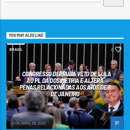
YOU MAY ALSO LIKE
BRASIL
0
CONGRESSO DERRUBA VETO DE LULA
AO PL DA DOSIMETRIA E ALTERA
PENAS RELACIONADAS AOS ATOS DE 8
DE JANEIRO
Diego Magalhães
30 DE ABRIL DE 2026