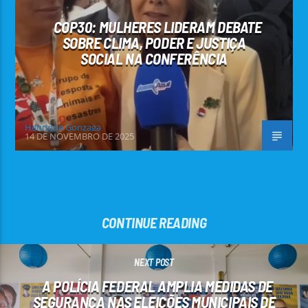
COP30: MULHERES LIDERAM DEBATE
SOBRE CLIMA, PODER E JUSTIÇA
SOCIAL NA CONFERÊNCIA
Henrique Gonzaga
14 DE NOVEMBRO DE 2025
CONTINUE READING
NEXT POST
A POLÍCIA FEDERAL AMPLIA MEDIDAS DE
SEGURANÇA NAS ELEIÇÕES MUNICIPAIS DE