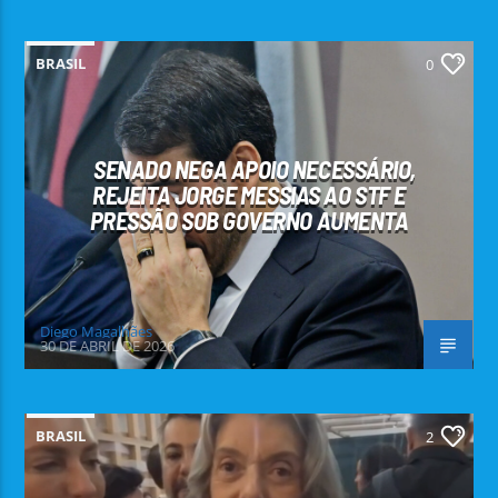
BRASIL
0
SENADO NEGA APOIO NECESSÁRIO,
REJEITA JORGE MESSIAS AO STF E
PRESSÃO SOB GOVERNO AUMENTA
Diego Magalhães
30 DE ABRIL DE 2026
BRASIL
2