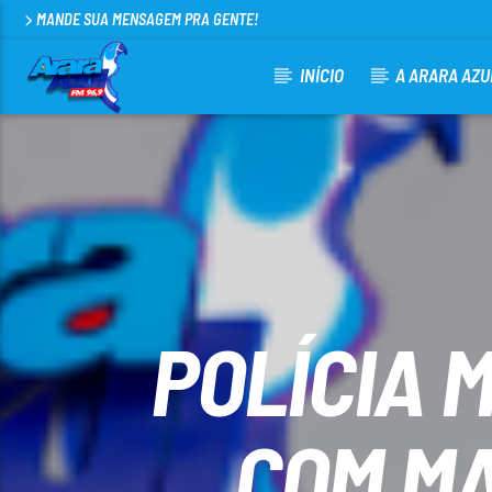
MANDE SUA MENSAGEM PRA GENTE!
INÍCIO
A ARARA AZU
CURRENT TRACK
ARARA AZUL FM 96,9
100
POLÍCIA 
COM MA