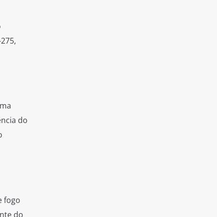
o
-275,
rma
ência do
o
e fogo
ante do