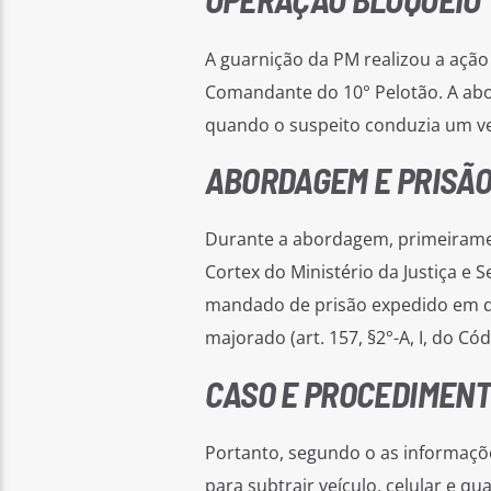
A guarnição da PM realizou a açã
Comandante do 10° Pelotão. A abor
quando o suspeito conduzia um veí
ABORDAGEM E PRISÃ
Durante a abordagem, primeirament
Cortex do Ministério da Justiça e 
mandado de prisão expedido em d
majorado (art. 157, §2°-A, I, do Cód
CASO E PROCEDIMEN
Portanto, segundo o as informaçõe
para subtrair veículo, celular e q