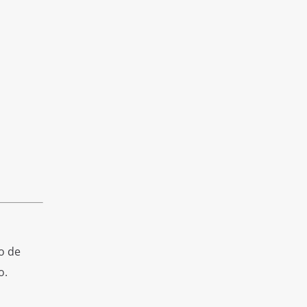
o de
o.