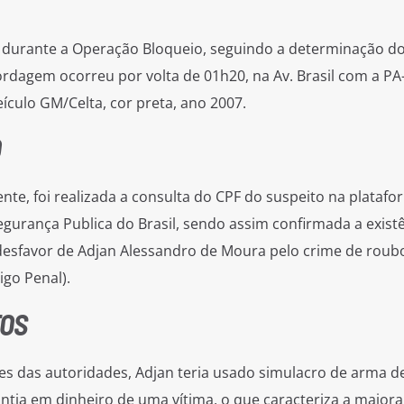
o durante a Operação Bloqueio, seguindo a determinação d
dagem ocorreu por volta de 01h20, na Av. Brasil com a PA
culo GM/Celta, cor preta, ano 2007.
O
e, foi realizada a consulta do CPF do suspeito na platafo
Segurança Publica do Brasil, sendo assim confirmada a exist
esfavor de Adjan Alessandro de Moura pelo crime de roub
igo Penal).
TOS
s das autoridades, Adjan teria usado simulacro de arma d
uantia em dinheiro de uma vítima, o que caracteriza a major