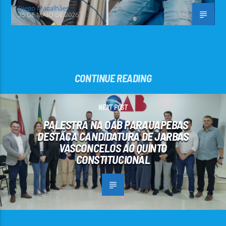
Diego Magalhães
25 DE MAIO DE 2026
CONTINUE READING
NEXT POST
PALESTRA NA OAB PARAUAPEBAS
DESTACA CANDIDATURA DE JARBAS
VASCONCELOS AO QUINTO
CONSTITUCIONAL