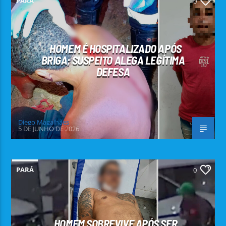
PARÁ
0
HOMEM É HOSPITALIZADO APÓS
BRIGA; SUSPEITO ALEGA LEGÍTIMA
DEFESA
Diego Magalhães
5 DE JUNHO DE 2026
PARÁ
0
HOMEM SOBREVIVE APÓS SER