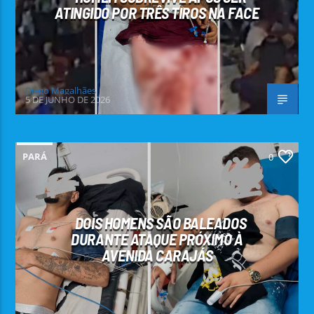
ATINGIDO POR TRÊS TIROS NA FACE
Diego Magalhães
5 DE JUNHO DE 2026
PARÁ
0
DOIS HOMENS SÃO BALEADOS
DURANTE ATAQUE PRÓXIMO À
AVENIDA CARAJÁS