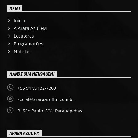
MENU
Início
A Arara Azul FM
Locutores
Programações
Notícias
MANDE SUA MENSAGEM!
+55 94 99132-7369
social@araraazulfm.com.br
R. São Paulo, 504, Parauapebas
ARARA AZUL FM