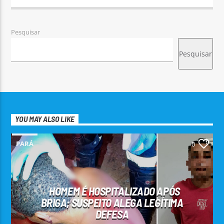
Pesquisar
Pesquisar
YOU MAY ALSO LIKE
PARÁ
0
HOMEM É HOSPITALIZADO APÓS
BRIGA; SUSPEITO ALEGA LEGÍTIMA
DEFESA