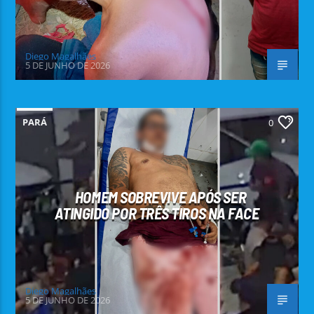
Diego Magalhães
5 DE JUNHO DE 2026
PARÁ
0
HOMEM SOBREVIVE APÓS SER
ATINGIDO POR TRÊS TIROS NA FACE
Diego Magalhães
5 DE JUNHO DE 2026