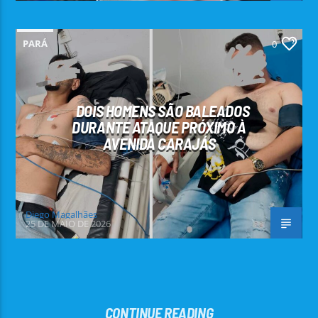
PARÁ
0
DOIS HOMENS SÃO BALEADOS
DURANTE ATAQUE PRÓXIMO À
AVENIDA CARAJÁS
Diego Magalhães
25 DE MAIO DE 2026
CONTINUE READING