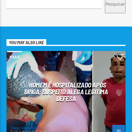
Pesquisar
YOU MAY ALSO LIKE
PARÁ
0
HOMEM É HOSPITALIZADO APÓS
BRIGA; SUSPEITO ALEGA LEGÍTIMA
DEFESA
Diego Magalhães
5 DE JUNHO DE 2026