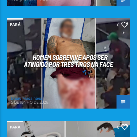
PARÁ
0
HOMEM SOBREVIVE APÓS SER
ATINGIDO POR TRÊS TIROS NA FACE
Diego Magalhães
5 DE JUNHO DE 2026
PARÁ
0