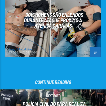
DOIS HOMENS SÃO BALEADOS
DURANTE ATAQUE PRÓXIMO À
AVENIDA CARAJÁS
Diego Magalhães
25 DE MAIO DE 2026
CONTINUE READING
NEXT POST
POLÍCIA CIVIL DO PARÁ REALIZA