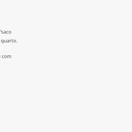
“saco
 quarto.
u com