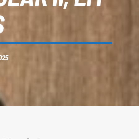
S
025