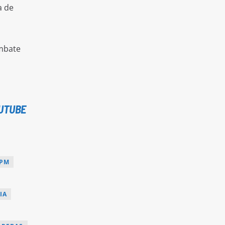
a de
ombate
UTUBE
BPM
IA