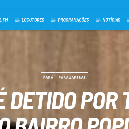
L FM
LOCUTORES
PROGRAMAÇÕES
NOTÍCIAS
PARÁ
PARAUAPEBAS
É DETIDO POR 
 BAIRRO POPU