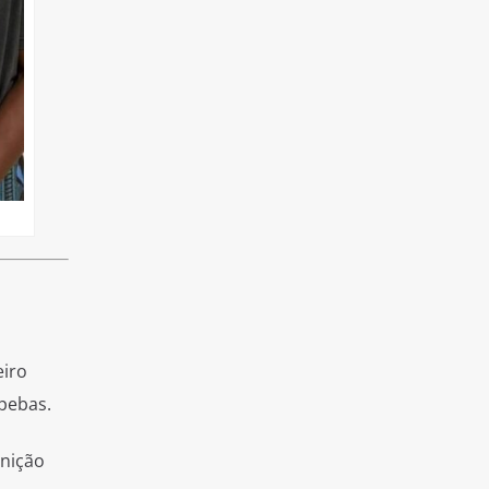
eiro
apebas.
rnição