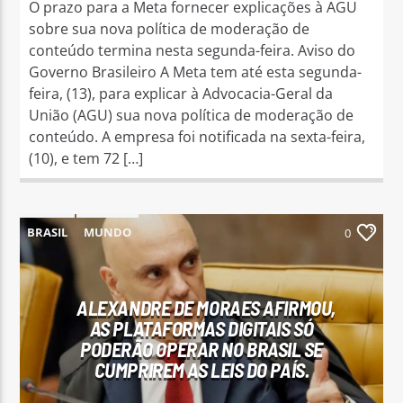
O prazo para a Meta fornecer explicações à AGU
sobre sua nova política de moderação de
conteúdo termina nesta segunda-feira. Aviso do
Governo Brasileiro A Meta tem até esta segunda-
feira, (13), para explicar à Advocacia-Geral da
União (AGU) sua nova política de moderação de
conteúdo. A empresa foi notificada na sexta-feira,
(10), e tem 72 […]
BRASIL
MUNDO
0
ALEXANDRE DE MORAES AFIRMOU,
AS PLATAFORMAS DIGITAIS SÓ
PODERÃO OPERAR NO BRASIL SE
CUMPRIREM AS LEIS DO PAÍS.