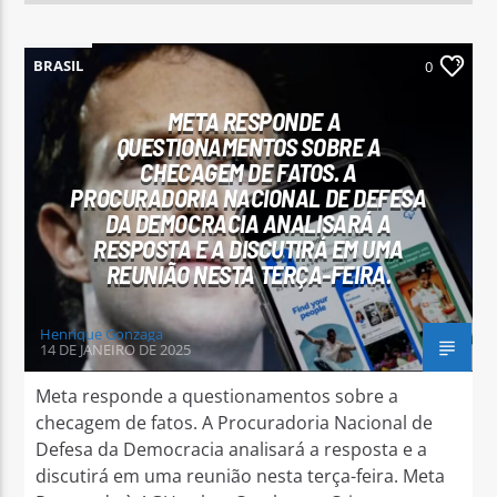
BRASIL
0
META RESPONDE A
QUESTIONAMENTOS SOBRE A
CHECAGEM DE FATOS. A
PROCURADORIA NACIONAL DE DEFESA
DA DEMOCRACIA ANALISARÁ A
RESPOSTA E A DISCUTIRÁ EM UMA
REUNIÃO NESTA TERÇA-FEIRA.
Henrique Gonzaga
14 DE JANEIRO DE 2025
Meta responde a questionamentos sobre a
checagem de fatos. A Procuradoria Nacional de
Defesa da Democracia analisará a resposta e a
discutirá em uma reunião nesta terça-feira. Meta