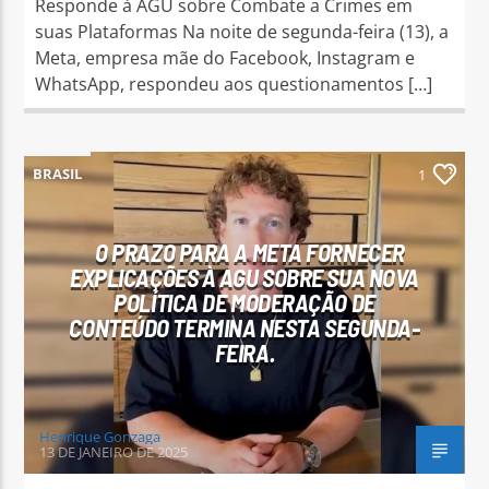
Responde à AGU sobre Combate a Crimes em
suas Plataformas Na noite de segunda-feira (13), a
Meta, empresa mãe do Facebook, Instagram e
WhatsApp, respondeu aos questionamentos […]
BRASIL
1
O PRAZO PARA A META FORNECER
EXPLICAÇÕES À AGU SOBRE SUA NOVA
POLÍTICA DE MODERAÇÃO DE
CONTEÚDO TERMINA NESTA SEGUNDA-
FEIRA.
Henrique Gonzaga
13 DE JANEIRO DE 2025