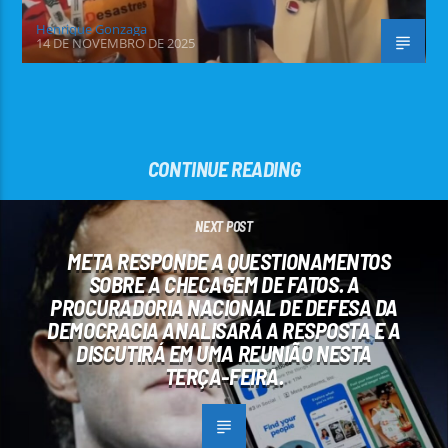
Henrique Gonzaga
14 DE NOVEMBRO DE 2025
CONTINUE READING
NEXT POST
META RESPONDE A QUESTIONAMENTOS
SOBRE A CHECAGEM DE FATOS. A
PROCURADORIA NACIONAL DE DEFESA DA
DEMOCRACIA ANALISARÁ A RESPOSTA E A
DISCUTIRÁ EM UMA REUNIÃO NESTA
TERÇA-FEIRA.