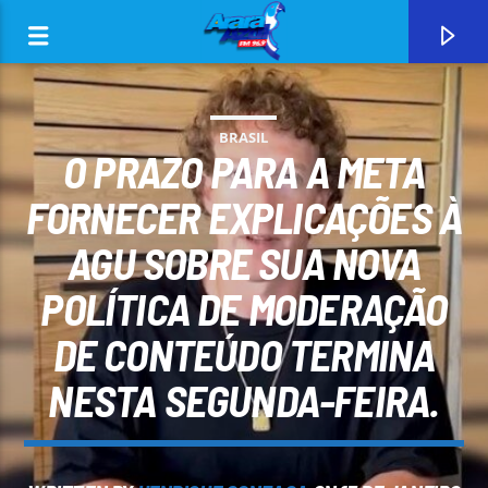
BRASIL
O PRAZO PARA A META
FORNECER EXPLICAÇÕES À
AGU SOBRE SUA NOVA
0:00
POLÍTICA DE MODERAÇÃO
DE CONTEÚDO TERMINA
NESTA SEGUNDA-FEIRA.
CURRENT TRACK
ARARA AZUL FM 96,9