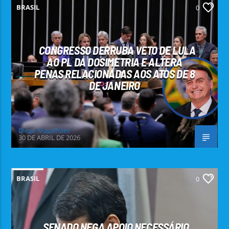
BRASIL
0
CONGRESSO DERRUBA VETO DE LULA
AO PL DA DOSIMETRIA E ALTERA
PENAS RELACIONADAS AOS ATOS DE 8
DE JANEIRO
Diego Magalhães
30 DE ABRIL DE 2026
BRASIL
0
SENADO NEGA APOIO NECESSÁRIO,