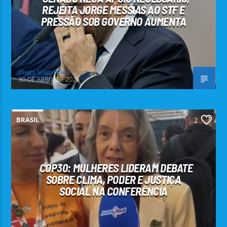
REJEITA JORGE MESSIAS AO STF E
PRESSÃO SOB GOVERNO AUMENTA
Diego Magalhães
30 DE ABRIL DE 2026
BRASIL
2
COP30: MULHERES LIDERAM DEBATE
SOBRE CLIMA, PODER E JUSTIÇA
SOCIAL NA CONFERÊNCIA