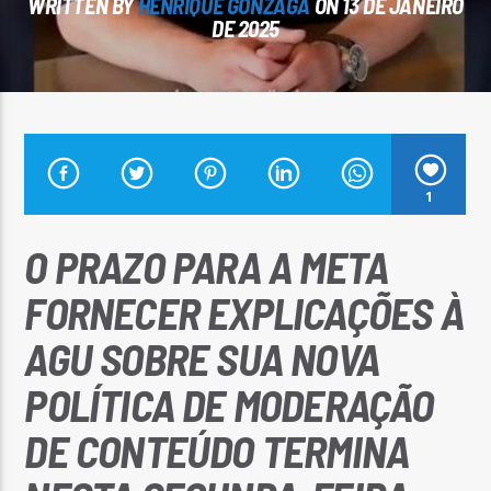
WRITTEN BY
HENRIQUE GONZAGA
ON 13 DE JANEIRO
DE 2025
Arara Azul FM
1
O PRAZO PARA A META
FORNECER EXPLICAÇÕES À
AGU SOBRE SUA NOVA
POLÍTICA DE MODERAÇÃO
DE CONTEÚDO TERMINA