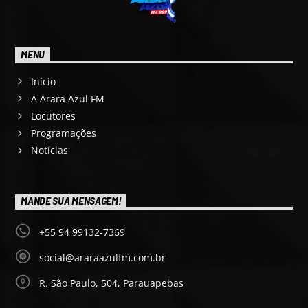
MENU
Início
A Arara Azul FM
Locutores
Programações
Notícias
MANDE SUA MENSAGEM!
+55 94 99132-7369
social@araraazulfm.com.br
R. São Paulo, 504, Parauapebas