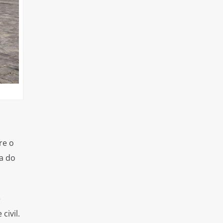
re o
a do
e
civil.