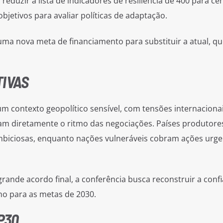
eduzir a lista de indicadores de resiliência de 400 para ce
bjetivos para avaliar políticas de adaptação.
ma nova meta de financiamento para substituir a atual, qu
TIVAS
 contexto geopolítico sensível, com tensões internacionai
am diretamente o ritmo das negociações. Países produtore
mbiciosas, enquanto nações vulneráveis cobram ações urge
nde acordo final, a conferência busca reconstruir a conf
eno para as metas de 2030.
P30