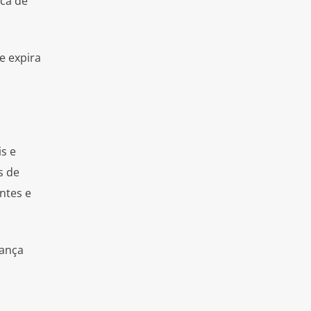
rca de
e expira
s e
s de
ntes e
iança