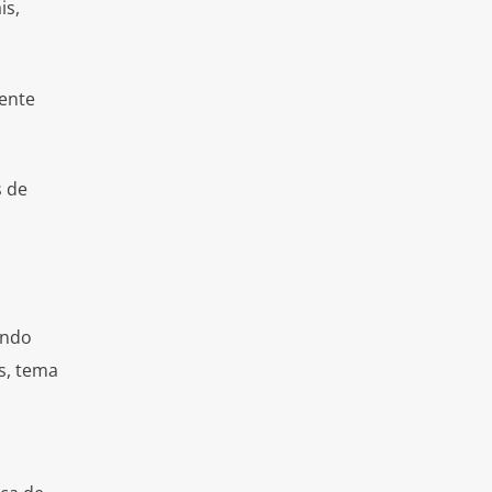
is,
ente
s de
undo
s, tema