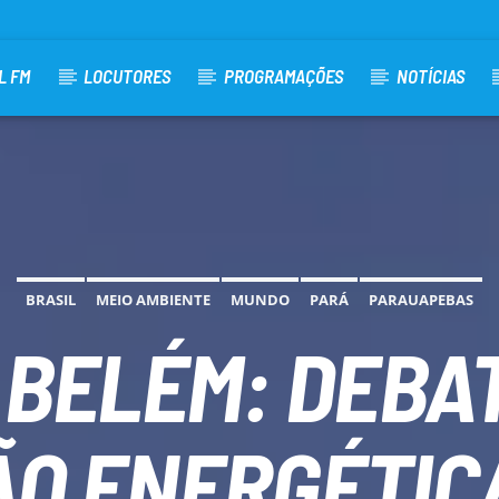
L FM
LOCUTORES
PROGRAMAÇÕES
NOTÍCIAS
BRASIL
MEIO AMBIENTE
MUNDO
PARÁ
PARAUAPEBAS
 BELÉM: DEBA
O ENERGÉTICA