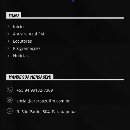
MENU
Início
A Arara Azul FM
Locutores
Programações
Notícias
MANDE SUA MENSAGEM!
+55 94 99132-7369
social@araraazulfm.com.br
R. São Paulo, 504, Parauapebas