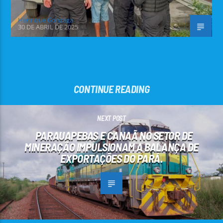
Henrique Gonzaga
30 DE ABRIL DE 2025
CONTINUE READING
NEXT POST
PARAUAPEBAS E CANAÃ NO SETOR DE
MINERAÇÃO IMPULSIONAM A BALANÇA DE
EXPORTAÇÕES DO PARÁ.