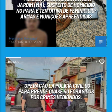
JARDIM (MA); SUSPEITO DE HOMICÍDIO
NO PARÁ E TENTATIVA DE FEMINICÍDIO;
ARMAS E MUNIÇÕES APREENDIDAS
Henrique Gonzaga
16 DE JUNHO DE 2025
BRASIL
1
OPERAÇÃO DA POLÍCIA CIVIL DO
PARÁ PRENDE QUASE 40 FORAGIDOS
POR CRIMES HEDIONDOS.