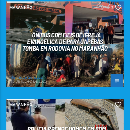
MARANHÃO
3
ÔNIBUS COM FIÉIS DE IGREJA
EVANGÉLICA DE PARAUAPEBAS
TOMBA EM RODOVIA NO MARANHÃO
Henrique Gonzaga
15 DE JULHO DE 2025
MARANHÃO
1
POLÍCIA PRENDE HOMEM EM BOM