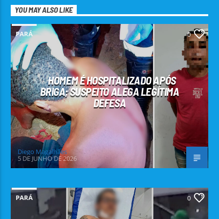
YOU MAY ALSO LIKE
PARÁ
0
HOMEM É HOSPITALIZADO APÓS
BRIGA; SUSPEITO ALEGA LEGÍTIMA
DEFESA
Diego Magalhães
5 DE JUNHO DE 2026
PARÁ
0