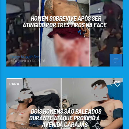
HOMEM SOBREVIVE APÓS SER
ATINGIDO POR TRÊS TIROS NA FACE
Diego Magalhães
5 DE JUNHO DE 2026
PARÁ
0
DOIS HOMENS SÃO BALEADOS
DURANTE ATAQUE PRÓXIMO À
AVENIDA CARAJÁS