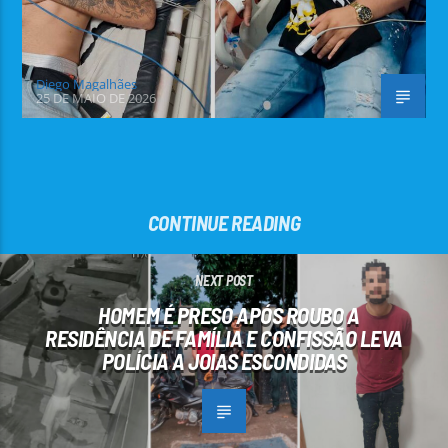
Diego Magalhães
25 DE MAIO DE 2026
CONTINUE READING
NEXT POST
HOMEM É PRESO APÓS ROUBO A
RESIDÊNCIA DE FAMÍLIA E CONFISSÃO LEVA
POLÍCIA A JOIAS ESCONDIDAS